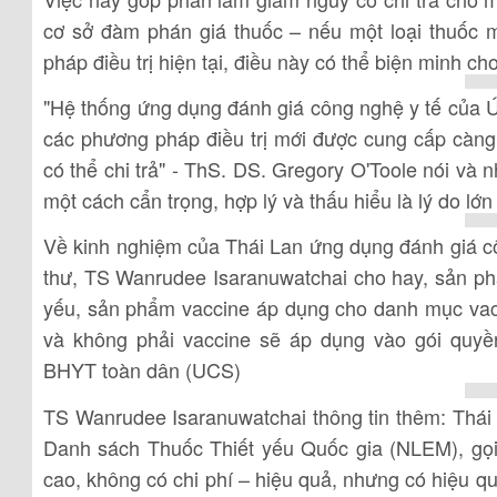
cơ sở đàm phán giá thuốc – nếu một loại thuốc 
pháp điều trị hiện tại, điều này có thể biện minh c
"Hệ thống ứng dụng đánh giá công nghệ y tế của
các phương pháp điều trị mới được cung cấp càng
có thể chi trả" - ThS. DS. Gregory O'Toole nói v
một cách cẩn trọng, hợp lý và thấu hiểu là lý do lớ
Về kinh nghiệm của Thái Lan ứng dụng đánh giá côn
thư, TS Wanrudee Isaranuwatchai cho hay, sản p
yếu, sản phẩm vaccine áp dụng cho danh mục vac
và không phải vaccine sẽ áp dụng vào gói quyề
BHYT toàn dân (UCS)
TS Wanrudee Isaranuwatchai thông tin thêm: Thái
Danh sách Thuốc Thiết yếu Quốc gia (NLEM), gọi l
cao, không có chi phí – hiệu quả, nhưng có hiệu 