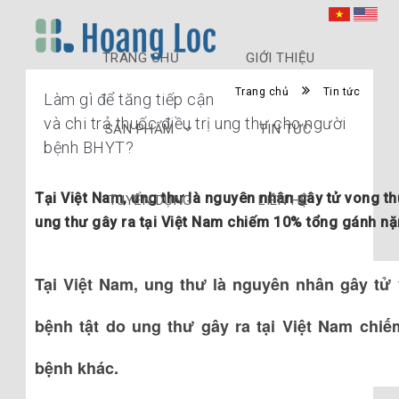
TRANG CHỦ
GIỚI THIỆU
Trang chủ
Tin tức
Làm gì để tăng tiếp cận
và chi trả thuốc điều trị ung thư cho người
SẢN PHẨM
TIN TỨC
bệnh BHYT?
Tại Việt Nam, ung thư là nguyên nhân gây tử vong t
TUYỂN DỤNG
LIÊN HỆ
ung thư gây ra tại Việt Nam chiếm 10% tổng gánh nặn
Tại Việt Nam, ung thư là nguyên nhân gây tử
bệnh tật do ung thư gây ra tại Việt Nam chi
bệnh khác.