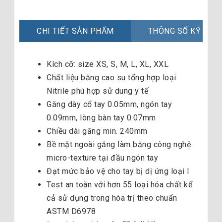
CHI TIẾT SẢN PHẨM
THÔNG SỐ KỸ THU
Kích cỡ: size XS, S, M, L, XL, XXL
Chất liệu bằng cao su tổng hợp loại
Nitrile phù hợp sử dung y tế
Găng dày cổ tay 0.05mm, ngón tay
0.09mm, lòng bàn tay 0.07mm
Chiều dài găng min. 240mm
Bề mặt ngoài găng làm bằng công nghệ
micro-texture tại đầu ngón tay
Đạt mức bảo vệ cho tay bị dị ứng loại I
Test an toàn với hơn 55 loại hóa chất kể
cả sử dụng trong hóa trị theo chuẩn
ASTM D6978