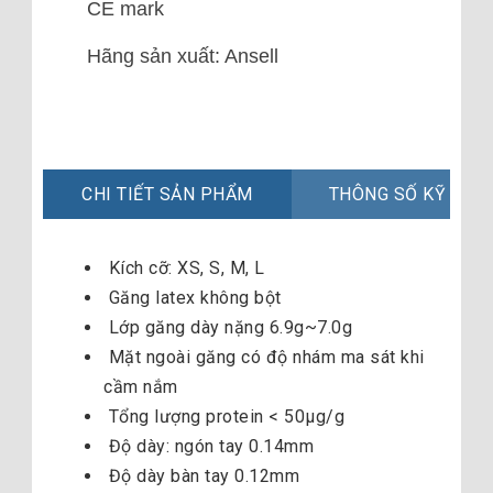
CE mark
Hãng sản xuất: Ansell
CHI TIẾT SẢN PHẨM
THÔNG SỐ KỸ THU
Kích cỡ: XS, S, M, L
Găng latex không bột
Lớp găng dày nặng 6.9g~7.0g
Mặt ngoài găng có độ nhám ma sát khi
cầm nắm
Tổng lượng protein < 50µg/g
Độ dày: ngón tay 0.14mm
Độ dày bàn tay 0.12mm