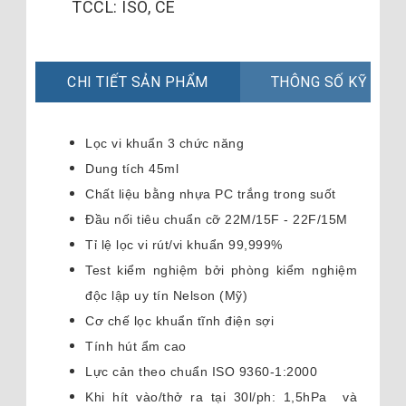
TCCL: ISO, CE
CHI TIẾT SẢN PHẨM
THÔNG SỐ KỸ THU
Lọc vi khuẩn 3 chức năng
Dung tích 45ml
Chất liệu bằng nhựa PC trắng trong suốt
Đầu nối tiêu chuẩn cỡ 22M/15F - 22F/15M
Tỉ lệ lọc vi rút/vi khuẩn 99,999%
Test kiểm nghiệm bởi phòng kiểm nghiệm
độc lập uy tín Nelson (Mỹ)
Cơ chế lọc khuẩn tĩnh điện sợi
Tính hút ẩm cao
Lực cản theo chuẩn ISO 9360-1:2000
Khi hít vào/thở ra tại 30l/ph: 1,5hPa và