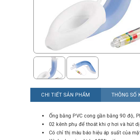
CHI TIẾT SẢN PHẨM
THÔNG SỐ 
Ống bằng PVC cong gần bằng 90 độ, Ph
02 kênh phụ để thoát khi ợ hơi và hút d
Có chỉ thị màu báo hiệu áp suất của mặ