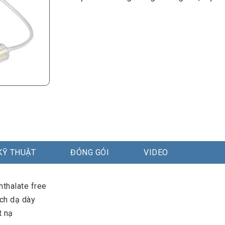
KỸ THUẬT
ĐÓNG GÓI
VIDEO
thalate free
ịch dạ dày
t nạ